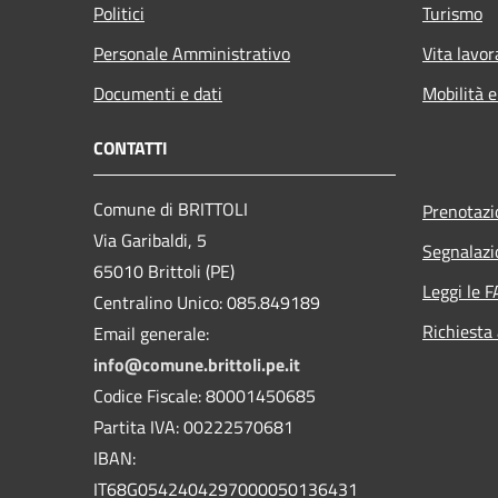
Politici
Turismo
Personale Amministrativo
Vita lavor
Documenti e dati
Mobilità e
CONTATTI
Comune di BRITTOLI
Prenotaz
Via Garibaldi, 5
Segnalazi
65010 Brittoli (PE)
Leggi le 
Centralino Unico: 085.849189
Richiesta
Email generale:
info@comune.brittoli.pe.it
Codice Fiscale: 80001450685
Partita IVA: 00222570681
IBAN:
IT68G0542404297000050136431