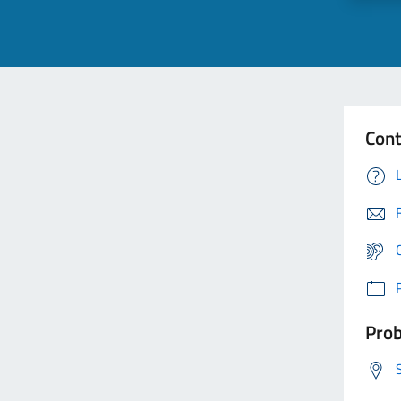
Cont
Prob