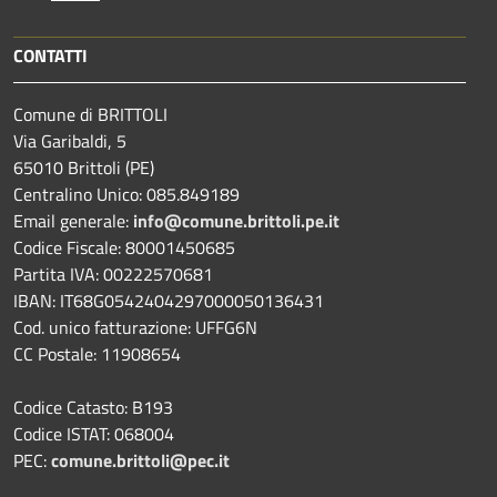
CONTATTI
Comune di BRITTOLI
Via Garibaldi, 5
65010 Brittoli (PE)
Centralino Unico: 085.849189
Email generale:
info@comune.brittoli.pe.it
Codice Fiscale: 80001450685
Partita IVA: 00222570681
IBAN: IT68G0542404297000050136431
Cod. unico fatturazione: UFFG6N
CC Postale: 11908654
Codice Catasto: B193
Codice ISTAT: 068004
PEC:
comune.brittoli@pec.it