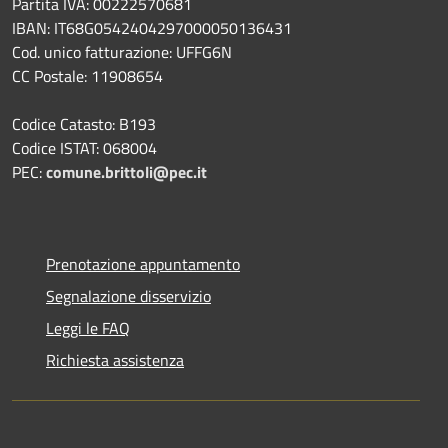
Partita IVA: 00222570681
IBAN: IT68G0542404297000050136431
Cod. unico fatturazione: UFFG6N
CC Postale: 11908654
Codice Catasto: B193
Codice ISTAT: 068004
PEC:
comune.brittoli@pec.it
Prenotazione appuntamento
Segnalazione disservizio
Leggi le FAQ
Richiesta assistenza