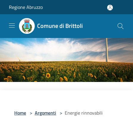
Salta al contenuto principale
Regione Abruzzo
Comune di Brittoli
Home
>
Argomenti
>
Energie rinnovabili