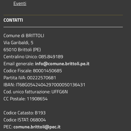
Eventi
CONTATTI
Comune di BRITTOLI
Via Garibaldi, 5
65010 Brittoli (PE)
Centralino Unico: 085.849189
Email generale:
info@comune.brittoli.pe.it
Codice Fiscale: 80001450685
Partita IVA: 00222570681
IBAN: IT68G0542404297000050136431
Cod. unico fatturazione: UFFG6N
CC Postale: 11908654
Codice Catasto: B193
Codice ISTAT: 068004
PEC:
comune.brittoli@pec.it