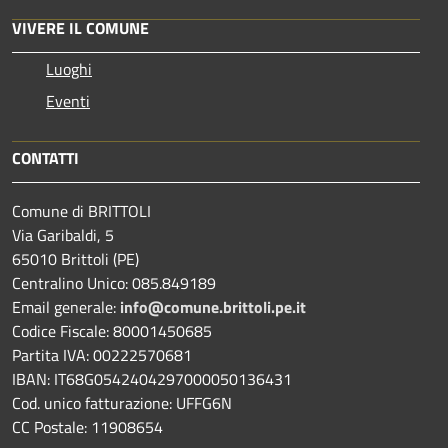
VIVERE IL COMUNE
Luoghi
Eventi
CONTATTI
Comune di BRITTOLI
Via Garibaldi, 5
65010 Brittoli (PE)
Centralino Unico: 085.849189
Email generale:
info@comune.brittoli.pe.it
Codice Fiscale: 80001450685
Partita IVA: 00222570681
IBAN: IT68G0542404297000050136431
Cod. unico fatturazione: UFFG6N
CC Postale: 11908654