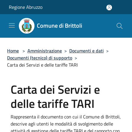
Salta al contenuto principale
Regione Abruzzo
Comune di Brittoli
Home
>
Amministrazione
>
Documenti e dati
>
Documenti (tecnico) di supporto
>
Carta dei Servizi e delle tariffe TARI
Carta dei Servizi e
delle tariffe TARI
Rappresenta il documento con cui il Comune di Brittoli,
descrive agli utenti le modalità di svolgimento delle
attività di gestione delle tariffe TARI e del rapporto con