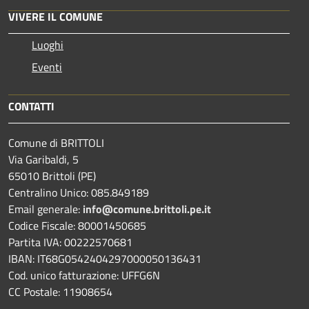
VIVERE IL COMUNE
Luoghi
Eventi
CONTATTI
Comune di BRITTOLI
Via Garibaldi, 5
65010 Brittoli (PE)
Centralino Unico: 085.849189
Email generale:
info@comune.brittoli.pe.it
Codice Fiscale: 80001450685
Partita IVA: 00222570681
IBAN: IT68G0542404297000050136431
Cod. unico fatturazione: UFFG6N
CC Postale: 11908654