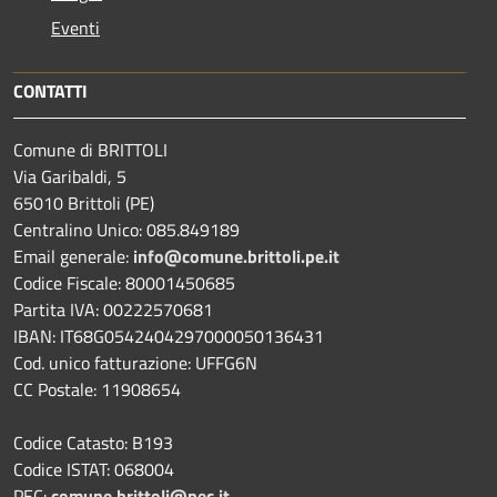
Eventi
CONTATTI
Comune di BRITTOLI
Via Garibaldi, 5
65010 Brittoli (PE)
Centralino Unico: 085.849189
Email generale:
info@comune.brittoli.pe.it
Codice Fiscale: 80001450685
Partita IVA: 00222570681
IBAN: IT68G0542404297000050136431
Cod. unico fatturazione: UFFG6N
CC Postale: 11908654
Codice Catasto: B193
Codice ISTAT: 068004
PEC:
comune.brittoli@pec.it