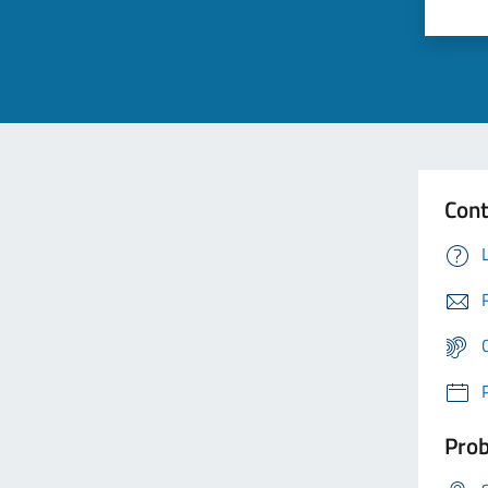
Cont
Prob