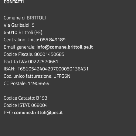
CONTATTI
Comune di BRITTOLI
Via Garibaldi, 5
65010 Brittoli (PE)
Centralino Unico: 085.849189
Email generale:
info@comune.brittoli.pe.it
Codice Fiscale: 80001450685
Partita IVA: 00222570681
IBAN: IT68G0542404297000050136431
Cod. unico fatturazione: UFFG6N
CC Postale: 11908654
Codice Catasto: B193
Codice ISTAT: 068004
PEC:
comune.brittoli@pec.it