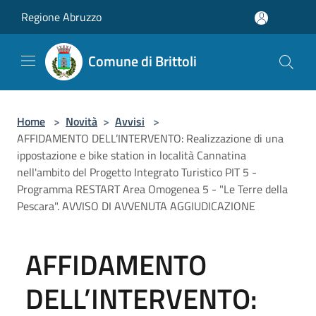
Salta al contenuto principale
Regione Abruzzo
Comune di Brittoli
Home
>
Novità
>
Avvisi
>
AFFIDAMENTO DELL’INTERVENTO: Realizzazione di una
ippostazione e bike station in località Cannatina
nell'ambito del Progetto Integrato Turistico PIT 5 -
Programma RESTART Area Omogenea 5 - "Le Terre della
Pescara". AVVISO DI AVVENUTA AGGIUDICAZIONE
AFFIDAMENTO
DELL’INTERVENTO: