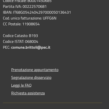
Codice Fiscale: 80001450685
Partita IVA: 00222570681
IBAN: IT68G0542404297000050136431
Cod. unico fatturazione: UFFG6N
CC Postale: 11908654
Codice Catasto: B193
Codice ISTAT: 068004
PEC:
comune.brittoli@pec.it
Prenotazione appuntamento
Segnalazione disservizio
Leggi le FAQ
Richiesta assistenza