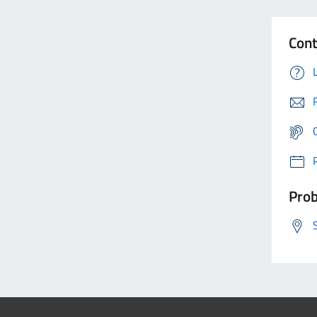
Cont
Prob