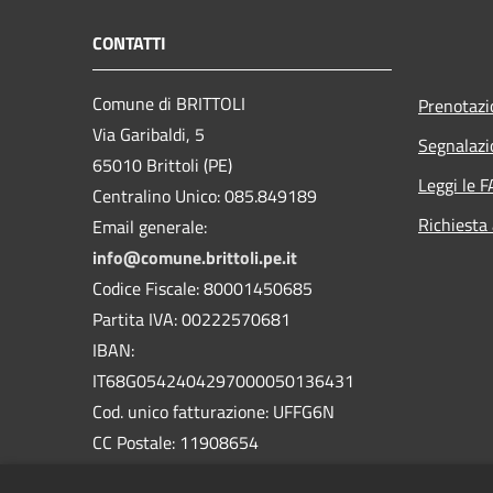
CONTATTI
Comune di BRITTOLI
Prenotaz
Via Garibaldi, 5
Segnalazi
65010 Brittoli (PE)
Leggi le 
Centralino Unico: 085.849189
Richiesta
Email generale:
info@comune.brittoli.pe.it
Codice Fiscale: 80001450685
Partita IVA: 00222570681
IBAN:
IT68G0542404297000050136431
Cod. unico fatturazione: UFFG6N
CC Postale: 11908654
Codice Catasto: B193