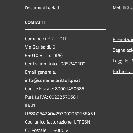
Documenti e dati
Mobilità e
CONTATTI
Comune di BRITTOLI
Prenotaz
Via Garibaldi, 5
Segnalazi
65010 Brittoli (PE)
Leggi le 
Centralino Unico: 085.849189
Richiesta
Email generale:
info@comune.brittoli.pe.it
Codice Fiscale: 80001450685
Partita IVA: 00222570681
IBAN:
IT68G0542404297000050136431
Cod. unico fatturazione: UFFG6N
CC Postale: 11908654