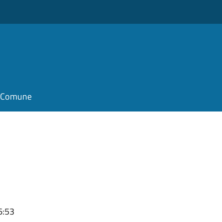
il Comune
6:53