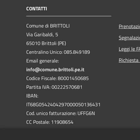
CONTATTI
Comune di BRITTOLI
Prenotaz
Via Garibaldi, 5
Segnalazi
65010 Brittoli (PE)
Leggi le 
Centralino Unico: 085.849189
Richiesta
Email generale:
info@comune.brittoli.pe.it
Codice Fiscale: 80001450685
Partita IVA: 00222570681
IBAN:
IT68G0542404297000050136431
Cod. unico fatturazione: UFFG6N
CC Postale: 11908654
Codice Catasto: B193