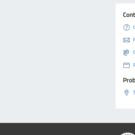
Cont
Prob