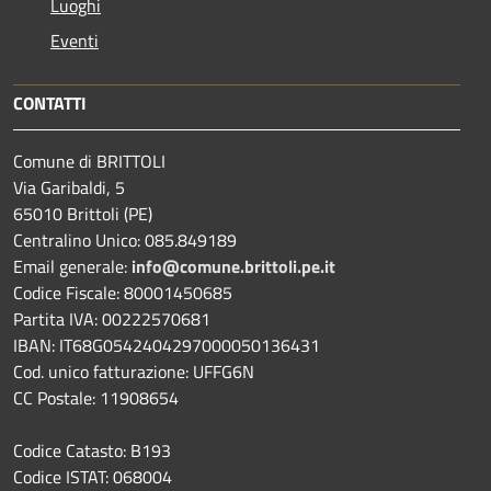
Luoghi
Eventi
CONTATTI
Comune di BRITTOLI
Via Garibaldi, 5
65010 Brittoli (PE)
Centralino Unico: 085.849189
Email generale:
info@comune.brittoli.pe.it
Codice Fiscale: 80001450685
Partita IVA: 00222570681
IBAN: IT68G0542404297000050136431
Cod. unico fatturazione: UFFG6N
CC Postale: 11908654
Codice Catasto: B193
Codice ISTAT: 068004