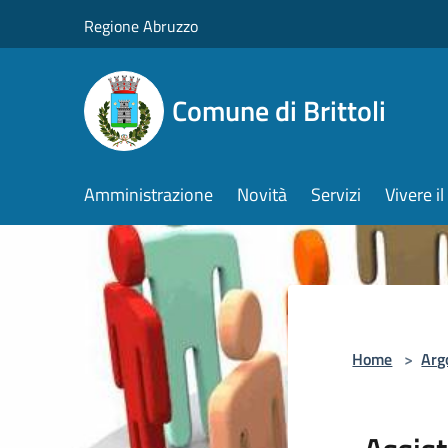
Salta al contenuto principale
Regione Abruzzo
Comune di Brittoli
Amministrazione
Novità
Servizi
Vivere 
Home
>
Arg