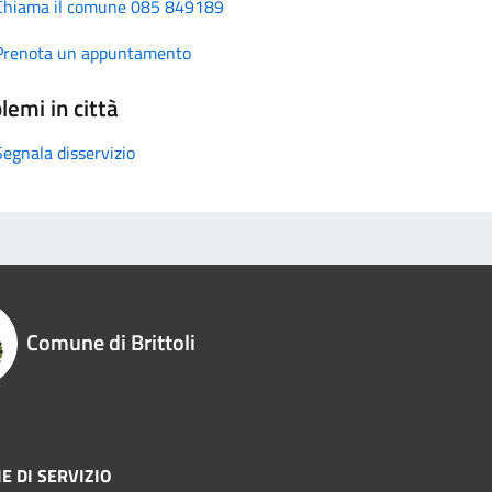
Chiama il comune 085 849189
Prenota un appuntamento
lemi in città
Segnala disservizio
Comune di Brittoli
E DI SERVIZIO