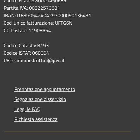
Codice Fiscale: 80001450685
Partita IVA: 00222570681
IBAN: IT68G0542404297000050136431
Cod. unico fatturazione: UFFG6N
CC Postale: 11908654
Codice Catasto: B193
Codice ISTAT: 068004
PEC:
comune.brittoli@pec.it
Prenotazione appuntamento
Segnalazione disservizio
Leggi le FAQ
Richiesta assistenza