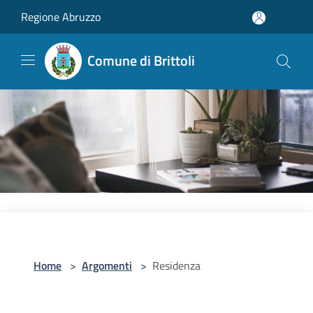
Salta al contenuto principale
Regione Abruzzo
Comune di Brittoli
Home
>
Argomenti
>
Residenza