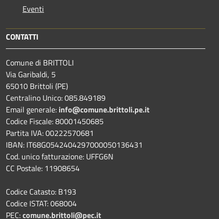
Eventi
CONTATTI
Comune di BRITTOLI
Via Garibaldi, 5
65010 Brittoli (PE)
Centralino Unico: 085.849189
Email generale:
info@comune.brittoli.pe.it
Codice Fiscale: 80001450685
Partita IVA: 00222570681
IBAN: IT68G0542404297000050136431
Cod. unico fatturazione: UFFG6N
CC Postale: 11908654
Codice Catasto: B193
Codice ISTAT: 068004
PEC:
comune.brittoli@pec.it